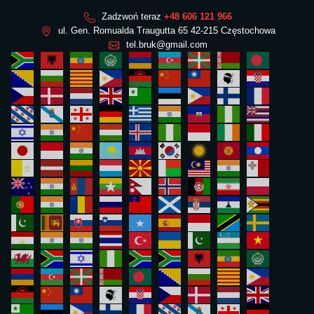
Zadzwoń teraz
+48 606 121 966
ul. Gen. Romualda Traugutta 65 42-215 Częstochowa
tel.bruk@gmail.com