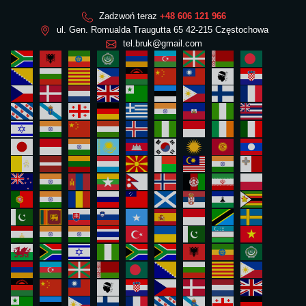
Zadzwoń teraz
+48 606 121 966
ul. Gen. Romualda Traugutta 65 42-215 Częstochowa
tel.bruk@gmail.com