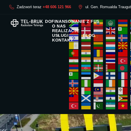
Zadzwoń teraz
+48 606 121 966
ul. Gen. Romualda Traugu
DOFINANSOWANIE Z FUS
O NAS
REALIZACJE
USŁUGI
BLOG
KONTAKT