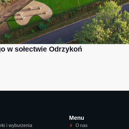
o w sołectwie Odrzykoń
Menu
rki i wyburzenia
O nas