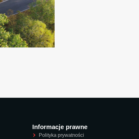
KOM
Mc
ZOB
Informacje prawne
Polityka prywatności