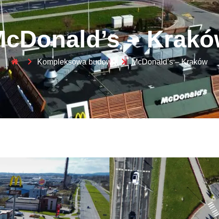
cDonald’s – Krak
Kompleksowa budowa
McDonald’s – Kraków