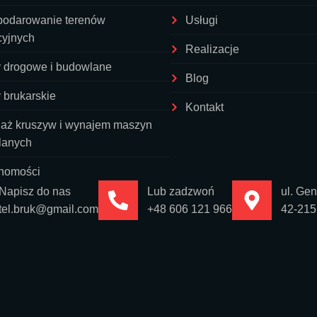
odarowanie terenów
Usługi
cyjnych
Realizacje
 drogowe i budowlane
Blog
 brukarskie
Kontakt
aż kruszyw i wynajem maszyn
lanych
homości
Napisz do nas
Lub zadzwoń
ul. Ge
tel.bruk@gmail.com
+48 606 121 966
42-215